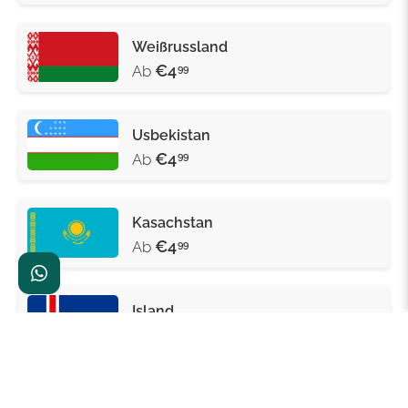
Weißrussland
€4
Ab
99
Usbekistan
€4
Ab
99
Kasachstan
€4
Ab
99
Island
€4
Ab
99
Spanien