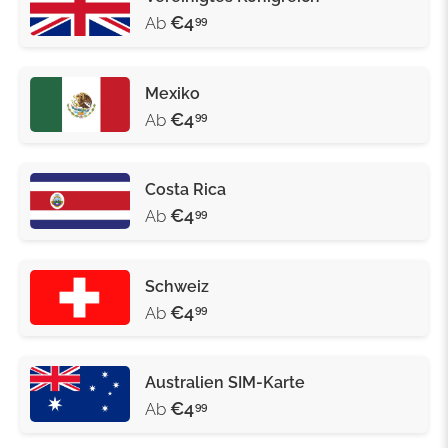
€4
Ab
99
Mexiko
€4
Ab
99
Costa Rica
€4
Ab
99
Schweiz
€4
Ab
99
Australien SIM-Karte
€4
Ab
99