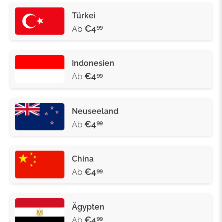
Türkei
€4
Ab
99
Indonesien
€4
Ab
99
Neuseeland
€4
Ab
99
China
€4
Ab
99
Ägypten
€4
Ab
99