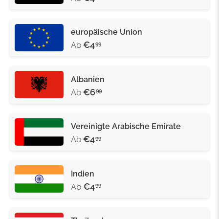
europäische Union
€4
Ab
99
Albanien
€6
Ab
99
Vereinigte Arabische Emirate
€4
Ab
99
Indien
€4
Ab
99