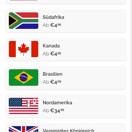
Südafrika
€4
Ab
99
Kanada
€4
Ab
99
Brasilien
€4
Ab
99
Nordamerika
€34
Ab
99
Vereinigtes Königreich