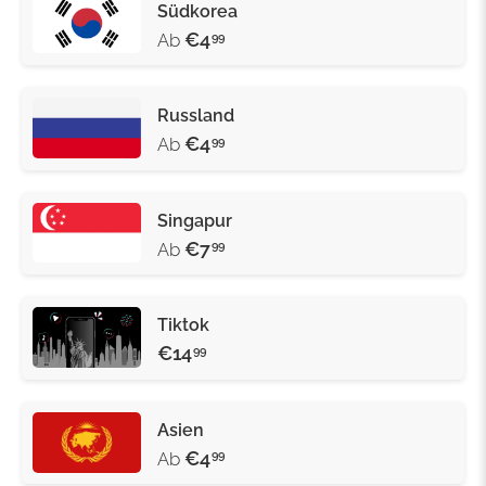
Südkorea
€4
Ab
99
Russland
€4
Ab
99
Singapur
€7
Ab
99
Tiktok
€14
99
Asien
€4
Ab
99