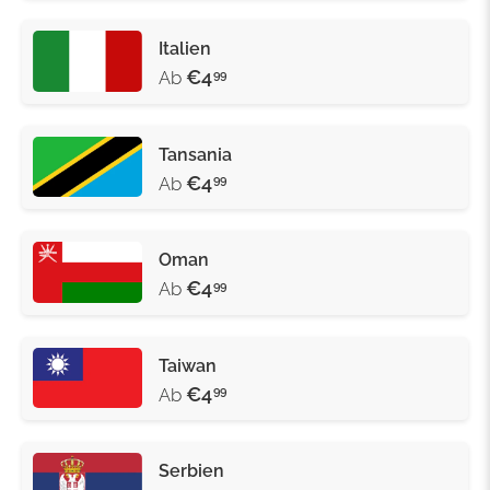
Italien
€4
Ab
99
Tansania
€4
Ab
99
Oman
€4
Ab
99
Taiwan
€4
Ab
99
Serbien