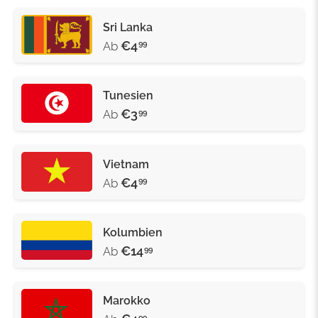
Sri Lanka
€4
Ab
99
Tunesien
€3
Ab
99
Vietnam
€4
Ab
99
Kolumbien
€14
Ab
99
Marokko
99