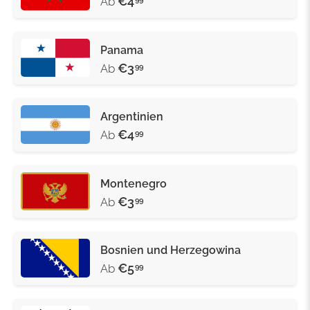
€4
Ab
Panama
€3
Ab
99
Argentinien
€4
Ab
99
Montenegro
€3
Ab
99
Bosnien und Herzegowina
€5
Ab
99