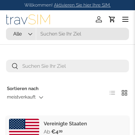
Willkommen!
Aktivieren Sie hier Ihre SIM.
Direkt zum Inhalt
Menü
Einloggen
Einkaufsw
Suchen
Art
Alle
Suchen
Suchen
Sortieren nach
Produktlist
Produ
meistverkauft
Vereinigte Staaten
€4
Ab
99