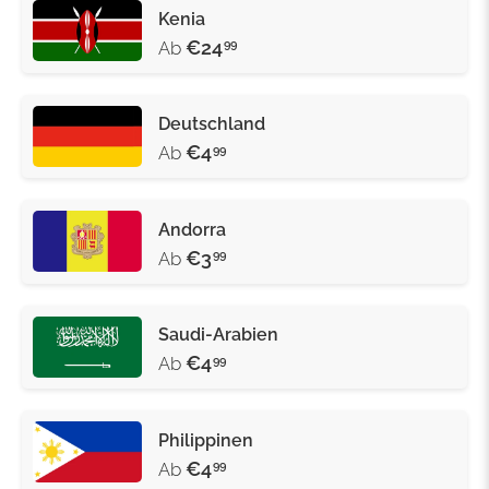
Kenia
€24
Ab
99
Deutschland
€4
Ab
99
Andorra
€3
Ab
99
Saudi-Arabien
€4
Ab
99
Philippinen
€4
Ab
99