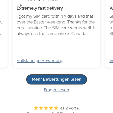
E
Extremely fast delivery
W
I got my SIM card within 3 days and that
S
,
over the Easter weekend. Thanks for the
w
great service. The SIM card works well. I
r
A
always use the same one in Canada.
S
Never had a problem.
V
Vollständige Bewertung
V
Mehr Bewertungen lesen
Fragen lesen
4.92 von 5