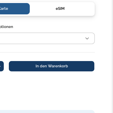
Karte
eSIM
ptionen
In den Warenkorb
+