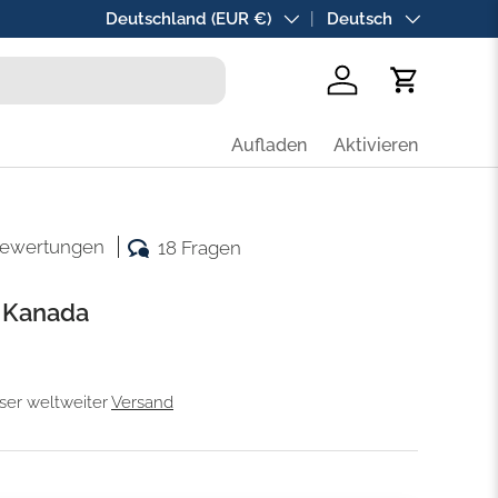
Land/Region
Deutschland (EUR €)
Sprache
Deutsch
Einloggen
Einkaufswa
Aufladen
Aktivieren
Bewertungen
18 Fragen
r Kanada
oser weltweiter
Versand