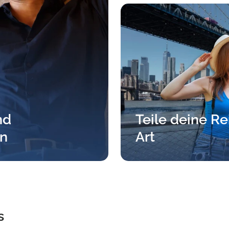
nd
Teile deine Re
en
Art
s