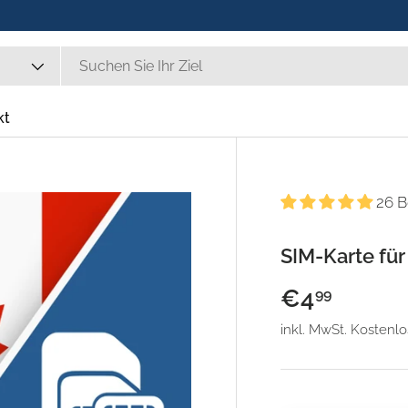
kt
26 
SIM-Karte fü
€4
99
inkl. MwSt. Kostenl