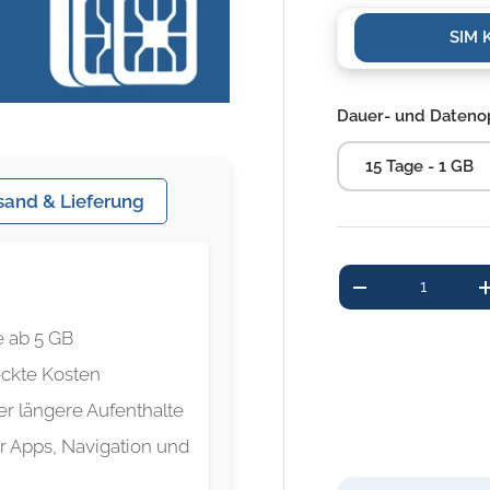
SIM 
Dauer- und Dateno
15 Tage - 1 GB
sand & Lieferung
Anzahl
-
e ab 5 GB
ckte Kosten
er längere Aufenthalte
r Apps, Navigation und