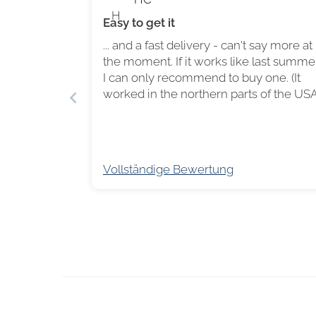
H
Easy to get it
... and a fast delivery - can't say more at
the moment. If it works like last summer
I can only recommend to buy one. (It
worked in the northern parts of the US
as well.)
Vollständige Bewertung