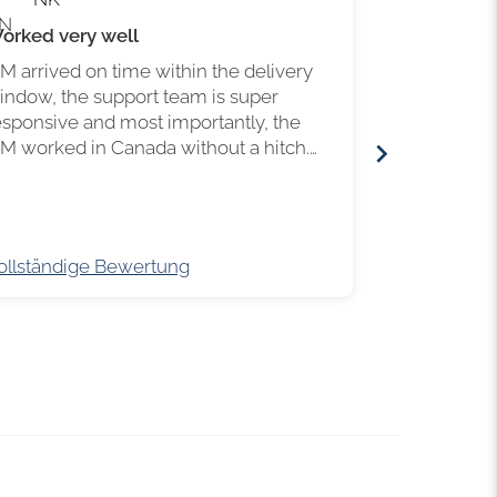
N
S
orked very well
Sim card or
IM arrived on time within the delivery
Excellent s
indow, the support team is super
esponsive and most importantly, the
IM worked in Canada without a hitch.
ery happy customer!
ollständige Bewertung
Vollständig