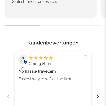
Deutsch und Französisch.
Kundenbewertungen
Chirag Shah
C
A
No hassle travelSim
Gu
Easiest way to wifi all the time
Seh
Lei
Mög
Dat
wur
fun