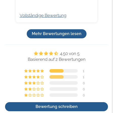
Ort
Vollständige Bewertung
Vol
Mehr Bewertungen lesen
4.50 von 5
Basierend auf 2 Bewertungen
1
1
0
0
0
Bewertung schreiben